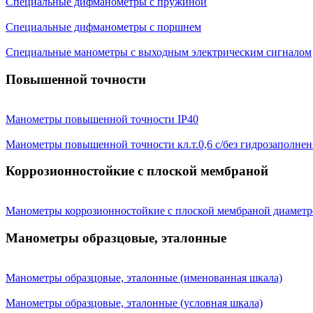
Специальные дифманометры с пружиной
Специальные дифманометры с поршнем
Специальные манометры с выходным электрическим сигналом
Повышенной точности
Манометры повышенной точности IP40
Манометры повышенной точности кл.т.0,6 с/без гидрозаполнен
Коррозионностойкие с плоской мембраной
Манометры коррозионностойкие с плоской мембраной диаметр
Манометры образцовые, эталонные
Манометры образцовые, эталонные (именованная шкала)
Манометры образцовые, эталонные (условная шкала)