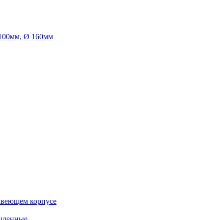
100мм, Ø 160мм
авеющем корпусе
шленные