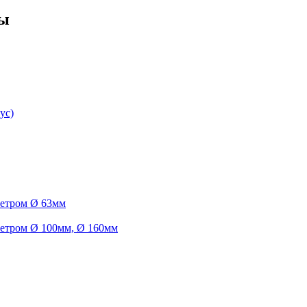
ры
ус)
метром Ø 63мм
етром Ø 100мм, Ø 160мм