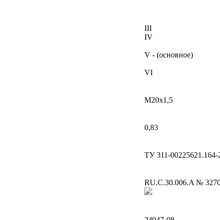
III
IV
V - (основное)
VI
М20х1,5
0,83
ТУ 311-00225621.164-
RU.C.30.006.A № 327
24947-08