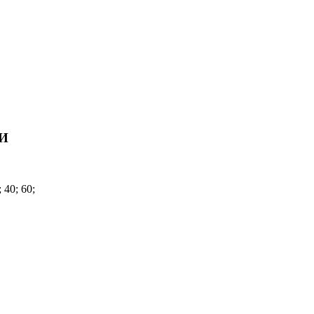
И
; 40; 60;