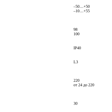
–50…+50
–10…+55
98
100
IP40
L3
220
от 24 до 220
30